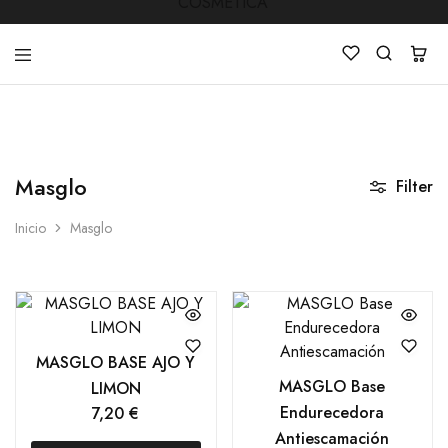
LUCKY
Venta
STAR
de
COSMETICA
productos
Masglo
de
Filter
Manicura
,Peluquería
Inicio
Masglo
,
Mobiliarios
,
Cosmética
y
Estética
MASGLO BASE AJO Y
MASGLO Base
LIMON
Endurecedora
7,20
€
Antiescamación