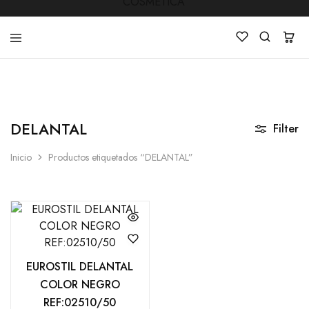
LUCKY
Venta
STAR
de
COSMETICA
productos
DELANTAL
de
Filter
Manicura
,Peluquería
Inicio
Productos etiquetados “DELANTAL”
,
Mobiliarios
,
Cosmética
y
Estética
EUROSTIL DELANTAL
COLOR NEGRO
REF:02510/50