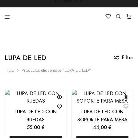
LUCKY
Venta
STAR
de
COSMETICA
productos
LUPA DE LED
de
Filter
Manicura
,Peluquería
Inicio
Productos etiquetados “LUPA DE LED”
,
Mobiliarios
,
Cosmética
y
Estética
LUPA DE LED CON
LUPA DE LED CON
RUEDAS
SOPORTE PARA MESA
55,00
€
44,00
€