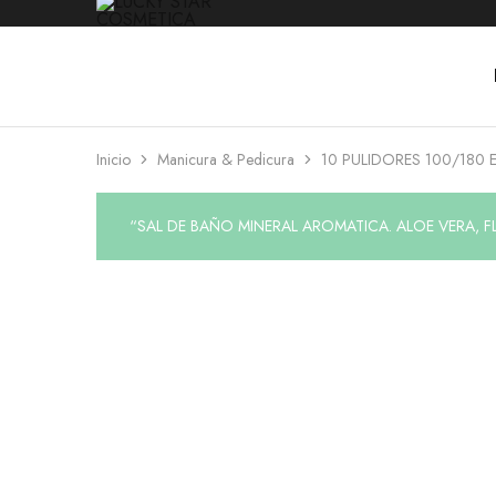
LUCKY
Venta
STAR
de
COSMETICA
productos
de
Manicura
Inicio
Manicura & Pedicura
10 PULIDORES 100/180
,Peluquería
,
Mobiliarios
,
“SAL DE BAÑO MINERAL AROMATICA. ALOE VERA, FLOR
Cosmética
y
Estética