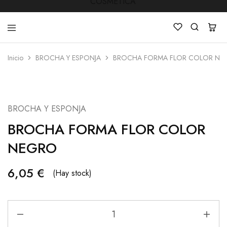
Inicio
BROCHA Y ESPONJA
BROCHA FORMA FLOR COLOR NE
LUCKY
Venta
STAR
de
COSMETICA
productos
de
Manicura
BROCHA Y ESPONJA
,Peluquería
,
BROCHA FORMA FLOR COLOR
Mobiliarios
,
Cosmética
NEGRO
y
Estética
6,05
€
(Hay stock)