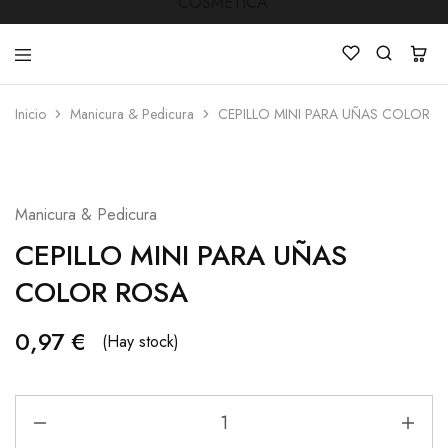
Inicio
Manicura & Pedicura
CEPILLO MINI PARA UÑAS COLOR R
LUCKY
Venta
STAR
de
COSMETICA
productos
de
Manicura
Manicura & Pedicura
,Peluquería
,
CEPILLO MINI PARA UÑAS
Mobiliarios
,
Cosmética
COLOR ROSA
y
Estética
0,97
€
(Hay stock)