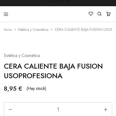
Inicio
Estética y Cosmética
CERA CALIENTE BAJA FUSION USOP
LUCKY
Venta
STAR
de
COSMETICA
productos
de
Manicura
Estética y Cosmética
,Peluquería
,
CERA CALIENTE BAJA FUSION
Mobiliarios
,
Cosmética
USOPROFESIONA
y
Estética
8,95
€
(Hay stock)