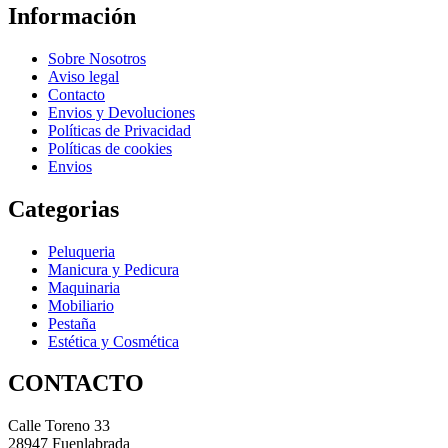
Información
Sobre Nosotros
Aviso legal
Contacto
Envios y Devoluciones
Políticas de Privacidad
Políticas de cookies
Envios
Categorias
Peluqueria
Manicura y Pedicura
Maquinaria
Mobiliario
Pestaña
Estética y Cosmética
CONTACTO
Calle Toreno 33
28947 Fuenlabrada