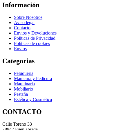
Información
Sobre Nosotros
Aviso legal
Contacto
Envios y Devoluciones
Políticas de Privacidad
Políticas de cookies
Envios
Categorias
Peluqueria
Manicura y Pedicura
Maquinaria
Mobiliario
Pestaña
Estética y Cosmética
CONTACTO
Calle Toreno 33
28947 Fuenlabrada