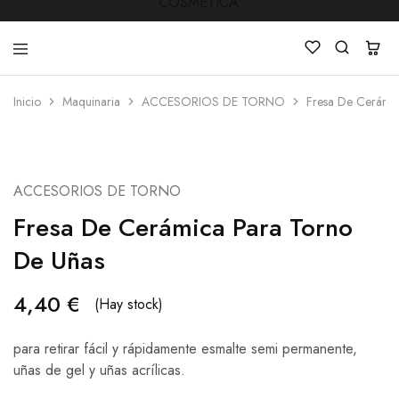
Inicio
Maquinaria
ACCESORIOS DE TORNO
Fresa De Cerámi
LUCKY
Venta
STAR
de
COSMETICA
productos
de
Manicura
ACCESORIOS DE TORNO
,Peluquería
,
Fresa De Cerámica Para Torno
Mobiliarios
,
Cosmética
De Uñas
y
Estética
4,40
€
(Hay stock)
para retirar fácil y rápidamente esmalte semi permanente,
uñas de gel y uñas acrílicas.