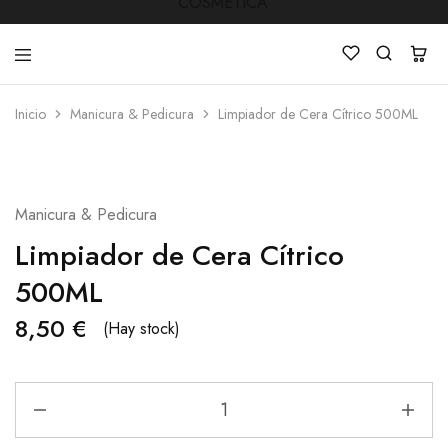
Inicio
Manicura & Pedicura
Limpiador de Cera Cítrico 500ML
LUCKY
Venta
STAR
de
COSMETICA
productos
de
Manicura
Manicura & Pedicura
,Peluquería
,
Limpiador de Cera Cítrico
Mobiliarios
,
Cosmética
500ML
y
Estética
8,50
€
(Hay stock)
Limpiador
de
Cera