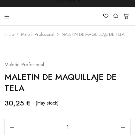
Inicio
Maletín Profesional
MALETIN DE MAQUILLAJE DE TELA
LUCKY
Venta
STAR
de
COSMETICA
productos
de
Manicura
Maletín Profesional
,Peluquería
,
MALETIN DE MAQUILLAJE DE
Mobiliarios
,
Cosmética
TELA
y
Estética
30,25
€
(Hay stock)