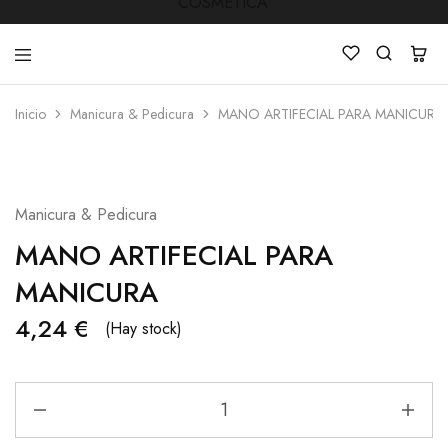
Inicio
Manicura & Pedicura
MANO ARTIFECIAL PARA MANICURA
LUCKY
Venta
STAR
de
COSMETICA
productos
de
Manicura
Manicura & Pedicura
,Peluquería
,
MANO ARTIFECIAL PARA
Mobiliarios
,
Cosmética
MANICURA
y
Estética
4,24
€
(Hay stock)
MANO
ARTIFECIAL
PARA