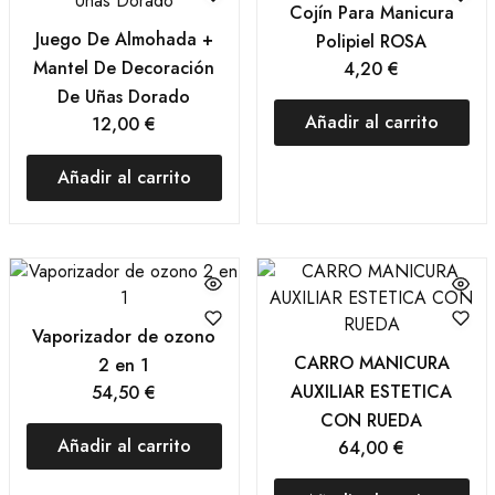
Cojín Para Manicura
Juego De Almohada +
Polipiel ROSA
Mantel De Decoración
4,20
€
De Uñas Dorado
Añadir al carrito
12,00
€
Añadir al carrito
Vaporizador de ozono
CARRO MANICURA
2 en 1
AUXILIAR ESTETICA
54,50
€
CON RUEDA
Añadir al carrito
64,00
€