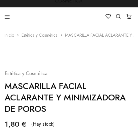
Inicio
Estética y Cosmética
MASCARILLA FACIAL ACLARANTE Y 
LUCKY
Venta
STAR
de
COSMETICA
productos
de
Manicura
,Peluquería
,
Estética y Cosmética
Mobiliarios
,
MASCARILLA FACIAL
Cosmética
y
ACLARANTE Y MINIMIZADORA
Estética
DE POROS
1,80
€
(Hay stock)