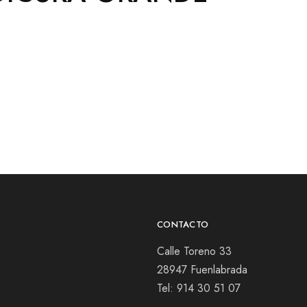
CONTACTO
Calle Toreno 33
28947 Fuenlabrada
Tel:
914 30 51 07