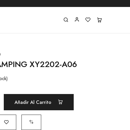
a
AMPING XY2202-A06
ock)
Añadir Al Carrito