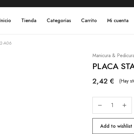
Inicio
Tienda
Categorias
Carrito
Mi cuenta
2-A06
Manicura & Pedicur
PLACA ST
2,42
€
(Hay st
Add to wishlist