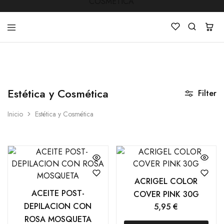
LUCKY
Venta
STAR
de
COSMETICA
productos
Estética y Cosmética
de
Filter
Manicura
,Peluquería
Inicio
Estética y Cosmética
,
Mobiliarios
,
Cosmética
y
Estética
ACRIGEL COLOR
ACEITE POST-
COVER PINK 30G
DEPILACION CON
5,95
€
ROSA MOSQUETA