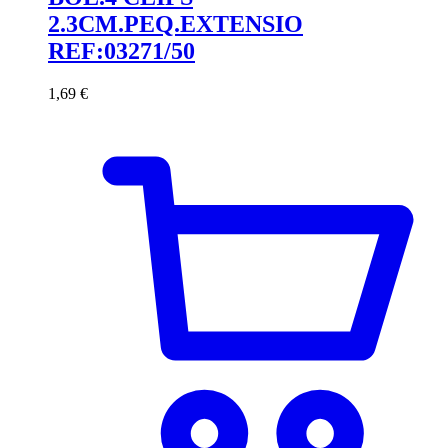
2.3CM.PEQ.EXTENSIO
REF:03271/50
1,69
€