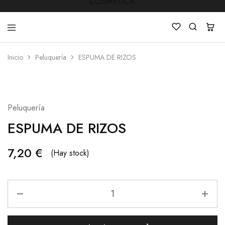
Inicio
Peluquería
ESPUMA DE RIZOS
LUCKY
Venta
STAR
de
COSMETICA
productos
de
Manicura
Peluquería
,Peluquería
,
ESPUMA DE RIZOS
Mobiliarios
,
Cosmética
y
7,20
€
(Hay stock)
Estética