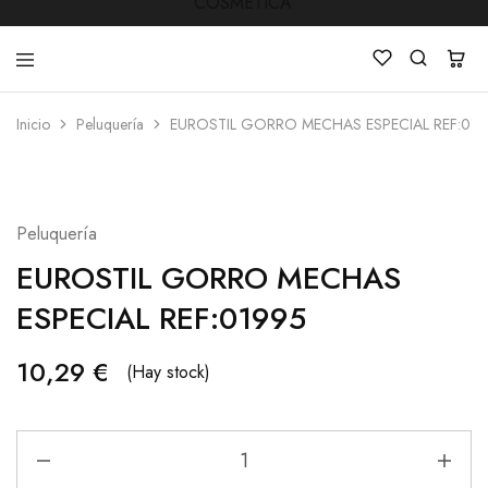
Inicio
Peluquería
EUROSTIL GORRO MECHAS ESPECIAL REF:01
LUCKY
Venta
STAR
de
COSMETICA
productos
de
Manicura
Peluquería
,Peluquería
,
EUROSTIL GORRO MECHAS
Mobiliarios
,
Cosmética
ESPECIAL REF:01995
y
Estética
10,29
€
(Hay stock)