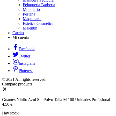
Manicura Pedicura
Peluquería Barbería
Mobiliario
Pestaña
Maquinaria
Estética Cosmética
Malentín
Carrito
Mi cuenta
Facebook
Twitter
Instagram
Pinterest
© 2021 All rights reserved.
Compare products
Close
Guantes Nitrilo Azul Sin Polvo Talla M 100 Unidades Profesional
4,50
€
Hay stock