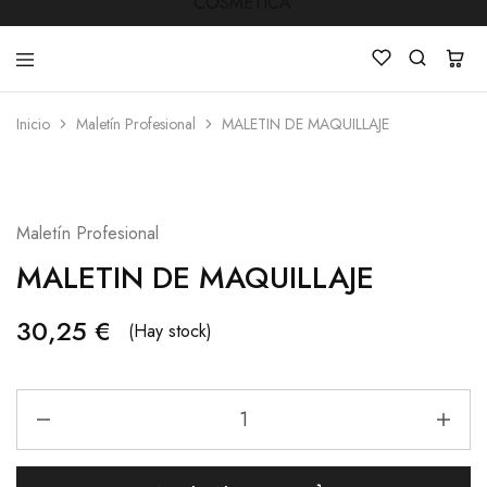
Inicio
Maletín Profesional
MALETIN DE MAQUILLAJE
LUCKY
Venta
STAR
de
COSMETICA
productos
de
Manicura
Maletín Profesional
,Peluquería
,
MALETIN DE MAQUILLAJE
Mobiliarios
,
Cosmética
y
30,25
€
(Hay stock)
Estética