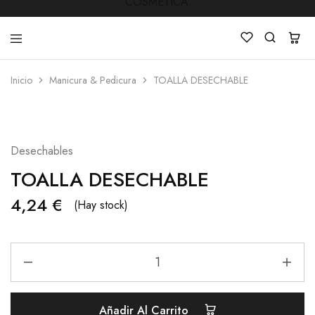
Inicio
Manicura & Pedicura
TOALLA DESECHABLE
LUCKY
Venta
STAR
de
COSMETICA
productos
de
Manicura
Desechables
,Peluquería
,
TOALLA DESECHABLE
Mobiliarios
,
Cosmética
4,24
€
(Hay stock)
y
Estética
TOALLA
DESECHABLE
quantity
Añadir Al Carrito