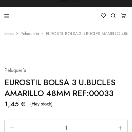
Inicio
Peluquería
EUROSTIL BOLSA 3 U.BUCLES AMARILLO 48MM
LUCKY
Venta
STAR
de
COSMETICA
productos
de
Manicura
,Peluquería
,
Peluquería
Mobiliarios
,
EUROSTIL BOLSA 3 U.BUCLES
Cosmética
y
AMARILLO 48MM REF:00033
Estética
1,45
€
(Hay stock)
EUROSTIL
BOLSA