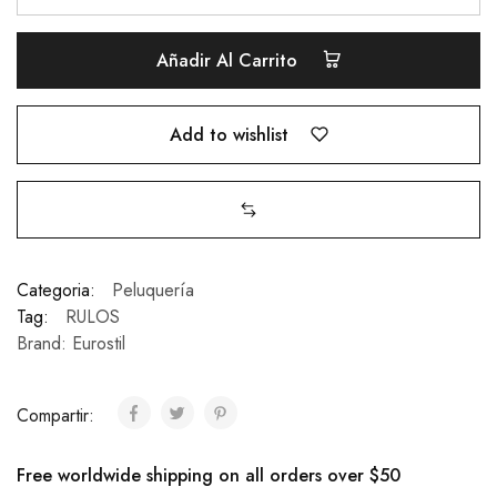
3
U.BUCLES
Añadir Al Carrito
AMARILLO
48MM
REF:00033
Add to wishlist
quantity
Categoria:
Peluquería
Tag:
RULOS
Brand:
Eurostil
Compartir:
Free worldwide shipping on all orders over $50