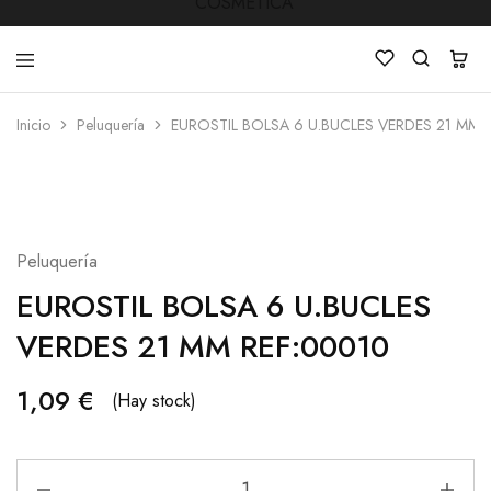
Inicio
Peluquería
EUROSTIL BOLSA 6 U.BUCLES VERDES 21 MM 
LUCKY
Venta
STAR
de
COSMETICA
productos
de
Manicura
,Peluquería
,
Peluquería
Mobiliarios
,
EUROSTIL BOLSA 6 U.BUCLES
Cosmética
y
VERDES 21 MM REF:00010
Estética
1,09
€
(Hay stock)