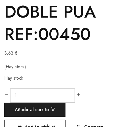
DOBLE PUA
REF:00450
3,63
€
(Hay stock)
Hay stock
Añadir al carrito
Add to wishlist
Compare