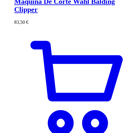
Máquina De Corte Wahl Balding
Clipper
83,50
€