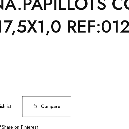
NA.PAPILLOTS 
7,5X1,0 REF:01
shlist
Compare
l
Share on Pinterest