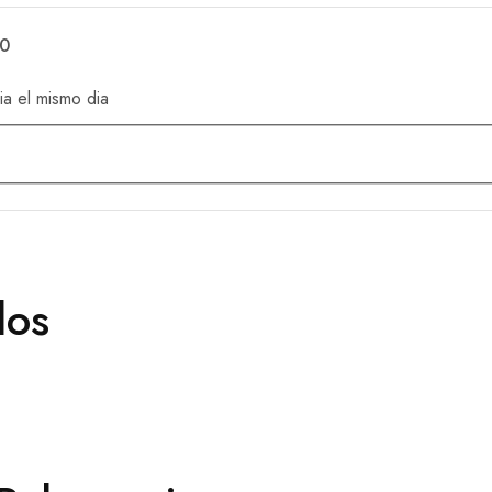
50
ia el mismo dia
dos